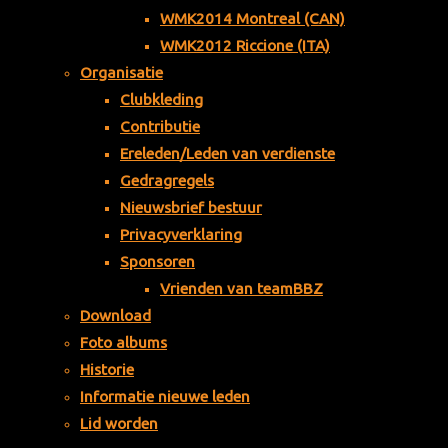
WMK2014 Montreal (CAN)
n
van
WMK2012 Riccione (ITA)
verdi
Organisatie
enst
Clubkleding
e zijn
Contributie
natu
Ereleden/Leden van verdienste
urlijk
Gedragregels
e
Nieuwsbrief bestuur
pers
Privacyverklaring
onen
Sponsoren
, die
Vrienden van teamBBZ
op
Download
gron
Foto albums
d
Historie
van
bijzo
Informatie nieuwe leden
nder
Lid worden
e