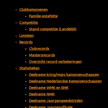
hen
Clubkampioenen
is het
Familie-estafette
bepa
Competitie
alde
Stand competitie (Landelijk)
in de
Limieten
laatst
en
Records
zin
Clubrecords
van
Mastersrecords
het
Overzicht record verbeteringen
vorig
Statistieken
e lid
Deelname kring/regio kampioenschappen
van
Deelname Nederlandse Kampioenschappen
toep
Deelname WMK en EMK
assin
Deelname NMK
g.
Deelname Jaargangwedstrijden
Bron:
Deelname Jaargangfinale