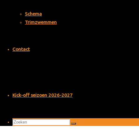
Cornet groep
Schema
Trimzwemmen
Contact
Adverteren? Neem
contact op
WP Tumblr Auto Publish
Powered By :
XYZScripts.com
Close
Kick-off seizoen 2026-2027
Zoek
Zoeken
naar: