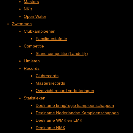
Masters
Sterk slot ONK Lars de Kooter
one
NK’s
verdi
Vind ons
Open Water
enst
Zwemmen
De Biesboschzwemmers
en
Clubkampioenen
Boomgaard 1
voor
Familie-estafette
4255 JR Nieuwendijk
de
Competitie
https://www.b-b-z.nl
vere
Stand competitie (Landelijk)
Email
nigin
Limieten
X
g op
Records
Facebook
voor
Clubrecords
drac
Bankrekeningnummer:
Mastersrecords
ht
NL30 RABO 0368 7519 02
Overzicht record verbeteringen
van
Statistieken
Kamer van Koophandel nummer:
het
Deelname kring/regio kampioenschappen
KvK 40271248
best
Deelname Nederlandse Kampioenschappen
uur
KALENDER
Deelname WMK en EMK
of
Deelname NMK
van