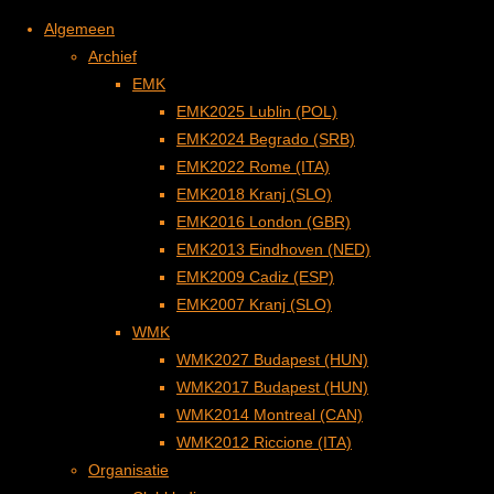
Algemeen
Archief
EMK
EMK2025 Lublin (POL)
EMK2024 Begrado (SRB)
EMK2022 Rome (ITA)
Ga
EMK2018 Kranj (SLO)
naar
Zomerwedstrijd
Ereleden/Leden
EMK2016 London (GBR)
de
EMK2013 Eindhoven (NED)
inhoud
EMK2009 Cadiz (ESP)
Zuidelijke Cirkel
van
EMK2007 Kranj (SLO)
WMK
Biesbosch Open Water Challenge
verdienste
WMK2027 Budapest (HUN)
WMK2017 Budapest (HUN)
WMK2014 Montreal (CAN)
WMK2012 Riccione (ITA)
Nieuwsbrief teamBBZ
Erelid
Organisatie