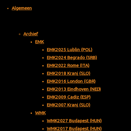
Bies
Algemeen
bosc
hzwe
mme
rs
Archief
EMK
dhr. A. Bijlenga †
EMK2025 Lublin (POL)
dhr. S.M. du
EMK2024 Begrado (SRB)
Burck †
EMK2022 Rome (ITA)
dhr. J.B. Ippel †
EMK2018 Kranj (SLO)
mw. W. Boot-de
EMK2016 London (GBR)
Heer
EMK2013 Eindhoven (NED)
Lid van
EMK2009 Cadiz (ESP)
EMK2007 Kranj (SLO)
verdienste
WMK
WMK2027 Budapest (HUN)
7.
WMK2017 Budapest (HUN)
Lede