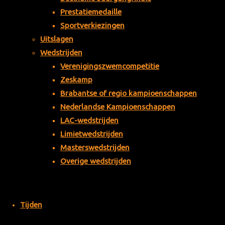
statu
Prestatiemedaille
ten
Sportverkiezingen
WZ&
Uitslagen
PC
Wedstrijden
De
Verenigingszwemcompetitie
Bies
Zeskamp
bosc
Brabantse of regio kampioenschappen
hzwe
Nederlandse Kampioenschappen
mme
LAC-wedstrijden
rs
Limietwedstrijden
mw. A. Kras-
Masterswedstrijden
Stoffels
Overige wedstrijden
dhr. H. Hak
dhr. A. Boekhout
mw. A. Wijnja-
Visser
Tijden
mw. A. Visser-